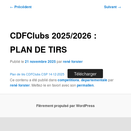
Navigation
←
Précédent
Suivant
→
des
articles
CDFClubs 2025/2026 :
PLAN DE TIRS
Publié le
21 novembre 2025
par
rené forster
Télécharger
Plan de tirs CDFClubs CSP 14-12-2025
Ce contenu a été publié dans
competitions
,
departementale
par
rené forster
. Mettez-le en favori avec son
permalien
.
Fièrement propulsé par WordPress