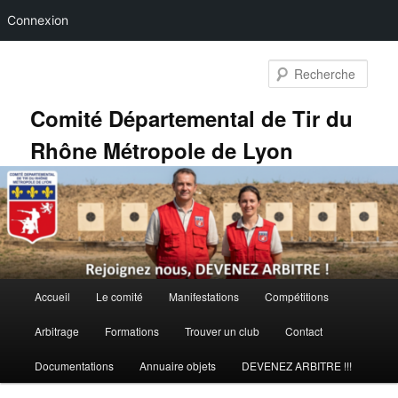
Connexion
Aller
au
Rech
contenu
principal
Comité Départemental de Tir du
Rhône Métropole de Lyon
Menu
Accueil
Le comité
Manifestations
Compétitions
principal
Arbitrage
Formations
Trouver un club
Contact
Documentations
Annuaire objets
DEVENEZ ARBITRE !!!