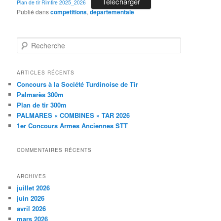
Télécharger
Plan de tir Rimfire 2025_2026
Publié dans
competitions
,
departementale
R
e
c
h
ARTICLES RÉCENTS
e
Concours à la Société Turdinoise de Tir
r
Palmarès 300m
c
Plan de tir 300m
h
PALMARES « COMBINES » TAR 2026
e
1er Concours Armes Anciennes STT
COMMENTAIRES RÉCENTS
ARCHIVES
juillet 2026
juin 2026
avril 2026
mars 2026