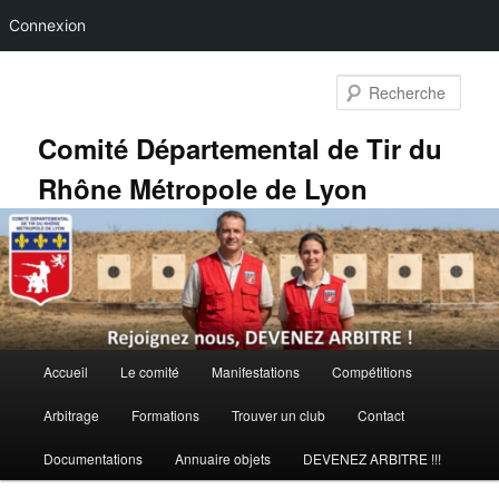
Connexion
Aller
Aller
au
au
Rech
contenu
contenu
principal
secondaire
Comité Départemental de Tir du
Rhône Métropole de Lyon
Menu
Accueil
Le comité
Manifestations
Compétitions
principal
Arbitrage
Formations
Trouver un club
Contact
Documentations
Annuaire objets
DEVENEZ ARBITRE !!!